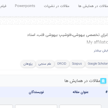
قالات در همایش ها
مقالات در نشریات
Powerpoints
فیلم 
ترای تخصصی بیهوشی،فلوشیپ بیهوشی قلب، استاد
My affiliati
ایش بیشتر
ﺰ ﺗﺤﻘﯿﻘﺎت اﻛﻮﻛﺎردﯾﻮﮔﺮاﻓﻲ،
ز آموزشی، تحقیقاتی و درمانی قلب
Google Scholar
Scopus
ORCID
علم سنجی
پژوهان
روق شهید رجایی، دانشگاه
م پزشکی ایران، تهران، ایران
مقالات در همایش ها
#
عنوان مقاله
نویسندگان
Rajaie Cardiovascular Medi
and Research Cent