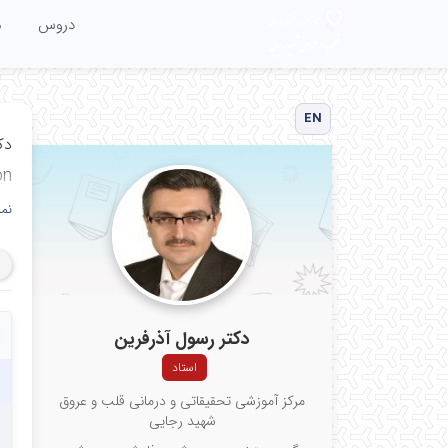
دروس
م
EN
دک
on
نم
ﻣﺮﻛ
مرک
و ع
علو
دکتر رسول آذرفرین
Echocardiography Research Center,
استاد
cal
مرکز آموزشی تحقیقاتی و درمانی قلب و عروق
شهید رجایی
er,