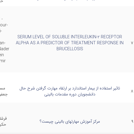
حم
 -
our-
-
SERUM LEVEL OF SOLUBLE INTERLEUKIN-2 RECEPTOR
an-
ALPHA AS A PREDICTOR OF TREATMENT RESPONSE IN
۷
Nader
BRUCELLOSIS
احل رزرو اینترنتی نوبت حضوری :
in
mir
وارد سایت نوبت دهی بیمارستان قلب شهید رجایی شوید
ac.ir
بالای صفحه روی قسمت "ورود" کلیک کنید تا برای اولین بار ثب
تاثیر استفاده از بیمار استاندارد بر ارتقاء مهارت گرفتن شرح حال
مسی
شامل کد ملی، سال تولد، نوع بیمه، نام و نام خانوادگی می باشد
۸
دانشجویان دوره مقدمات بالینی
جعفر
پس از ورود به حساب کاربری خود ، در قسمت درمانگاه اصلی ،
در قسمت درمانگاه فرعی " درمانگاه قلب و عروق اطفال" را ا
فرشا
۹
مرکز آموزش مهارتهای بالینی چیست؟
حکی
در قسمت انتخاب پزشک " دکتر فرشاد جعفری" را انتخاب کنید