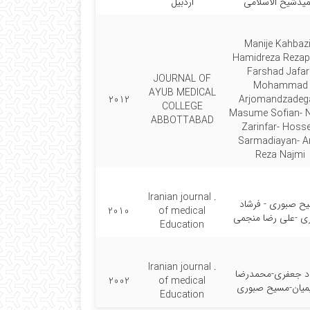
یدشیخ الاسلامی
اردبیل
Manije Kahbazi
Hamidreza Rezap
Farshad Jafari
JOURNAL OF
Mohammad
AYUB MEDICAL
2012
Arjomandzadeg
COLLEGE
Masume Sofian- 
ABBOTTABAD
Zarinfar- Hosse
Sarmadiayan- A
http://nobat.rhc.
Reza Najmi
ت نام انجام دهید. اطلاعات لازم برای ثبت نام
. Iranian journal
ح صبوری - فرشاد
(نیاز به شماره بیمه نمی باشد).
2010
of medical
ی -علی رضا منجمی
Education
" گروه قلب و عروق" را انتخاب کنید.
. Iranian journal
نتخاب کنید.
د جعفری-محمدرضا
2002
of medical
میان-مسیح صبوری
Education
.