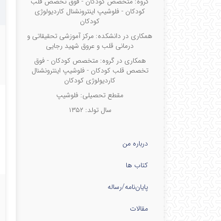
گروه: متخصص کودکان - فوق تخصص قلب
کودکان - فلوشیپ اینترونشنال کاردیولوژی
ته
کودکان
در
همکاری در دانشکده: مرکز آموزشی تحقیقاتی و
درمانی قلب و عروق شهید رجایی
با
همکاری در گروه: متخصص کودکان - فوق
قل
تخصص قلب کودکان - فلوشیپ اینترونشنال
کاردیولوژی کودکان
اق
مقطع تحصیلی: فلوشیپ
بخ
سال تولد: ۱۳۵۲
کو
درباره من
عز
کتاب ها
پایان‌نامه‌/رساله
مقالات