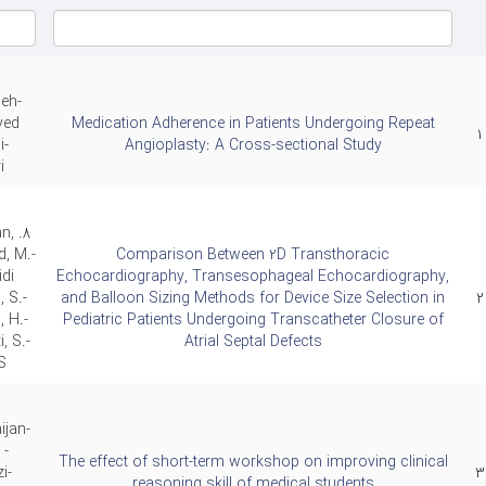
ران می باشم. زمینه فعالیت من
پیشگیری،
تشخیص و درمان بی
 کودکان و نوجوانانی
که بیماری مادرزادی قلب ندارند،
مراق
eh-
عث کاهش خطر بیماریهای قلبی عروقی در بزرگسالی خواه
yed
Medication Adherence in Patients Undergoing Repeat
۱
i-
Angioplasty: A Cross-sectional Study
بی کودکان با استفاده از آنژیوگرافی و بدون عمل جراحی 
i
دامات مداخله ای قلب کودکان (
درمان با آنژیوگرافی
) بوده و
an,
ش آنژیوگرافی بیمارستان قلب شهید رجایی که بزرگترین مر
, M.-
Comparison Between 2D Transthoracic
Echocardiography, Transesophageal Echocardiography,
idi
دکان است توسط اینجانب انجام می گردد. امیدوارم با ر
, S.-
and Balloon Sizing Methods for Device Size Selection in
۲
قلبی سالم برای فرزندتان و دلی شاد برای شما
, H.-
Pediatric Patients Undergoing Transcatheter Closure of
یز،
به 
, S.-
Atrial Septal Defects
S
ijan-
 -
The effect of short-term workshop on improving clinical
i-
۳
reasoning skill of medical students