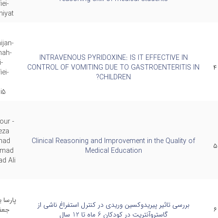
ei-
iyat
ijan-
hah-
INTRAVENOUS PYRIDOXINE: IS IT EFFECTIVE IN
-
CONTROL OF VOMITING DUE TO GASTROENTERITIS IN
۴
ei-
CHILDREN?
زهای درمانگاه :
شنبه صبح 8 تا 12
i5
شنبه صبح و عصر از 8 تا 16
ارشنبه صبح 8 الی 12
ur -
reza
زهای انجام آنژیوگرافی :
یکشنبه و دوشنبه
had
Clinical Reasoning and Improvement in the Quality of
۵
 Emad
Medical Education
d Ali
پارسا 
بررسی تاثیر پیریدوکسین وریدی در کنترل استفراغ ناشی از
۶
جعفر
گاستروآنتریت در کودکان 6 ماه تا 12 سال