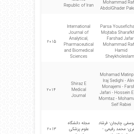
Mohammad Rafi
Republic of Iran
AbdolGhader Pakn
International
Parsa Youseficha
Journal of
Mojtaba Sharafk
Analytical,
Farshad Jafari
2015
Pharmaceutical
Mohammad Rafi
and Biomedical
Hamid
Sciences
Sheykholeslam
Mohamad Matinpo
Iraj Sedighi - Ali
Shiraz E
Monajemi - Fars
2014
Medical
Jafari - Hossein
Journal
Momtaz - Mohama
Seif Rabiei
یوسفی چایجان- فرشاد
مجله دانشگاه
ی- محمد رفیعی -
علوم پزشکی
2013